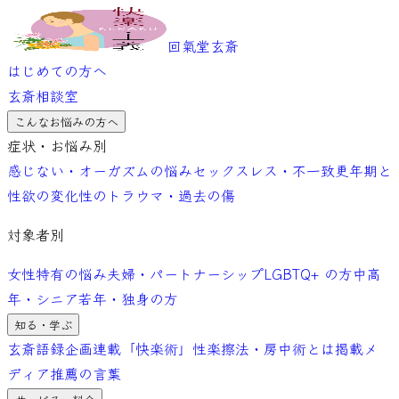
回氣堂玄斎
はじめての方へ
玄斎相談室
こんなお悩みの方へ
症状・お悩み別
感じない・オーガズムの悩み
セックスレス・不一致
更年期と
性欲の変化
性のトラウマ・過去の傷
対象者別
女性特有の悩み
夫婦・パートナーシップ
LGBTQ+ の方
中高
年・シニア
若年・独身の方
知る・学ぶ
玄斎語録
企画連載「快楽術」
性楽擦法・房中術とは
掲載メ
ディア
推薦の言葉