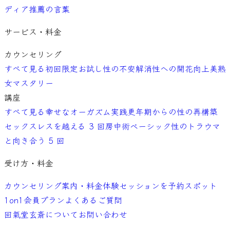
ディア
推薦の言葉
サービス・料金
カウンセリング
すべて見る
初回限定お試し
性の不安解消
性への開花向上
美熟
女マスタリー
講座
すべて見る
幸せなオーガズム実践
更年期からの性の再構築
セックスレスを越える 3 回
房中術ベーシック
性のトラウマ
と向き合う 5 回
受け方・料金
カウンセリング案内・料金
体験セッションを予約
スポット
1on1
会員プラン
よくあるご質問
回氣堂玄斎について
お問い合わせ