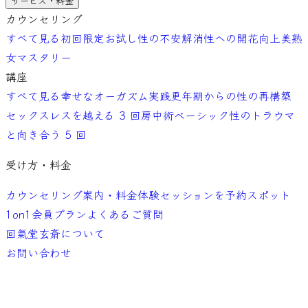
サービス・料金
カウンセリング
すべて見る
初回限定お試し
性の不安解消
性への開花向上
美熟
女マスタリー
講座
すべて見る
幸せなオーガズム実践
更年期からの性の再構築
セックスレスを越える 3 回
房中術ベーシック
性のトラウマ
と向き合う 5 回
受け方・料金
カウンセリング案内・料金
体験セッションを予約
スポット
1on1
会員プラン
よくあるご質問
回氣堂玄斎について
お問い合わせ