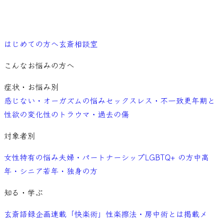
ご予約
はじめての方へ
玄斎相談室
こんなお悩みの方へ
症状・お悩み別
感じない・オーガズムの悩み
セックスレス・不一致
更年期と
性欲の変化
性のトラウマ・過去の傷
対象者別
女性特有の悩み
夫婦・パートナーシップ
LGBTQ+ の方
中高
年・シニア
若年・独身の方
知る・学ぶ
玄斎語録
企画連載「快楽術」
性楽擦法・房中術とは
掲載メ