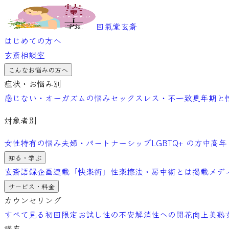
回氣堂玄斎
はじめての方へ
玄斎相談室
こんなお悩みの方へ
症状・お悩み別
感じない・オーガズムの悩み
セックスレス・不一致
更年期と
対象者別
女性特有の悩み
夫婦・パートナーシップ
LGBTQ+ の方
中高年
知る・学ぶ
玄斎語録
企画連載「快楽術」
性楽擦法・房中術とは
掲載メデ
サービス・料金
カウンセリング
すべて見る
初回限定お試し
性の不安解消
性への開花向上
美熟
講座