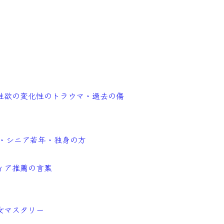
性欲の変化
性のトラウマ・過去の傷
・シニア
若年・独身の方
ィア
推薦の言葉
女マスタリー