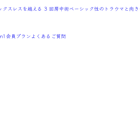
ックスレスを越える 3 回
房中術ベーシック
性のトラウマと向き合
n1
会員プラン
よくあるご質問