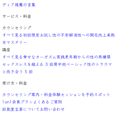
ディア
推薦の言葉
サービス・料金
カウンセリング
すべて見る
初回限定お試し
性の不安解消
性への開花向上
美熟
女マスタリー
講座
すべて見る
幸せなオーガズム実践
更年期からの性の再構築
セックスレスを越える 3 回
房中術ベーシック
性のトラウマ
と向き合う 5 回
受け方・料金
カウンセリング案内・料金
体験セッションを予約
スポット
1on1
会員プラン
よくあるご質問
回氣堂玄斎について
お問い合わせ