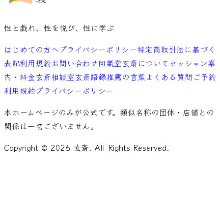
性と戯れ、性を悦び、性に学ぶ
はじめての方へ
プライバシーポリシー
特定商取引法に基づく
表記
利用規約
お問い合わせ
回氣堂玄斎について
セッション案
内・料金
玄斎相談室
玄斎語録
推薦の言葉
よくある質問
ご予約
利用規約
プライバシーポリシー
本ホームページのみが公式です。類似名称の団体・店舗との
関係は一切ございません。
Copyright ©
2026
玄斎. All Rights Reserved.