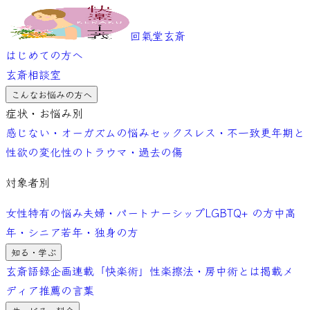
回氣堂玄斎
はじめての方へ
玄斎相談室
こんなお悩みの方へ
症状・お悩み別
感じない・オーガズムの悩み
セックスレス・不一致
更年期と
性欲の変化
性のトラウマ・過去の傷
対象者別
女性特有の悩み
夫婦・パートナーシップ
LGBTQ+ の方
中高
年・シニア
若年・独身の方
知る・学ぶ
玄斎語録
企画連載「快楽術」
性楽擦法・房中術とは
掲載メ
ディア
推薦の言葉