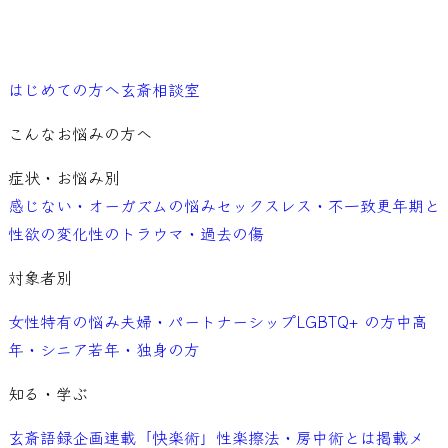
ご予約
はじめての方へ
玄斎相談室
こんなお悩みの方へ
症状・お悩み別
感じない・オーガズムの悩み
セックスレス・不一致
更年期と
性欲の変化
性のトラウマ・過去の傷
対象者別
女性特有の悩み
夫婦・パートナーシップ
LGBTQ+ の方
中高
年・シニア
若年・独身の方
知る・学ぶ
玄斎語録
企画連載「快楽術」
性楽擦法・房中術とは
掲載メ