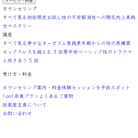
サービス・料金
カウンセリング
すべて見る
初回限定お試し
性の不安解消
性への開花向上
美熟
女マスタリー
講座
すべて見る
幸せなオーガズム実践
更年期からの性の再構築
セックスレスを越える 3 回
房中術ベーシック
性のトラウマ
と向き合う 5 回
受け方・料金
カウンセリング案内・料金
体験セッションを予約
スポット
1on1
会員プラン
よくあるご質問
回氣堂玄斎について
お問い合わせ