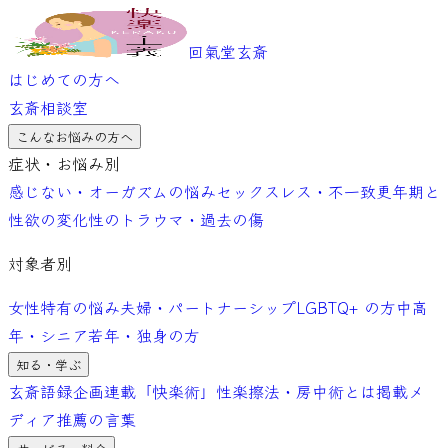
回氣堂玄斎
はじめての方へ
玄斎相談室
こんなお悩みの方へ
症状・お悩み別
感じない・オーガズムの悩み
セックスレス・不一致
更年期と
性欲の変化
性のトラウマ・過去の傷
対象者別
女性特有の悩み
夫婦・パートナーシップ
LGBTQ+ の方
中高
年・シニア
若年・独身の方
知る・学ぶ
玄斎語録
企画連載「快楽術」
性楽擦法・房中術とは
掲載メ
ディア
推薦の言葉