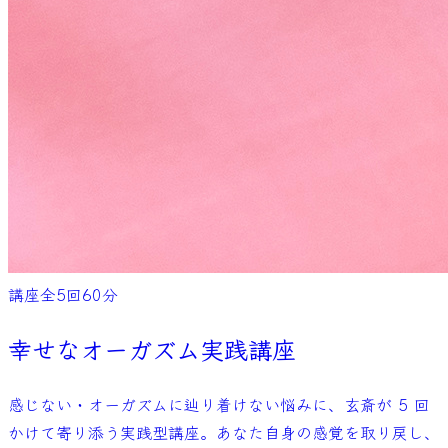
講座
全
5
回
60
分
幸せなオーガズム実践講座
感じない・オーガズムに辿り着けない悩みに、玄斎が 5 回
かけて寄り添う実践型講座。あなた自身の感覚を取り戻し、