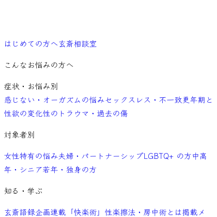
ご予約
はじめての方へ
玄斎相談室
こんなお悩みの方へ
症状・お悩み別
感じない・オーガズムの悩み
セックスレス・不一致
更年期と
性欲の変化
性のトラウマ・過去の傷
対象者別
女性特有の悩み
夫婦・パートナーシップ
LGBTQ+ の方
中高
年・シニア
若年・独身の方
知る・学ぶ
玄斎語録
企画連載「快楽術」
性楽擦法・房中術とは
掲載メ