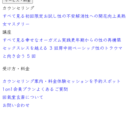
サービス・料金
カウンセリング
すべて見る
初回限定お試し
性の不安解消
性への開花向上
美熟
女マスタリー
講座
すべて見る
幸せなオーガズム実践
更年期からの性の再構築
セックスレスを越える 3 回
房中術ベーシック
性のトラウマ
と向き合う 5 回
受け方・料金
カウンセリング案内・料金
体験セッションを予約
スポット
1on1
会員プラン
よくあるご質問
回氣堂玄斎について
お問い合わせ