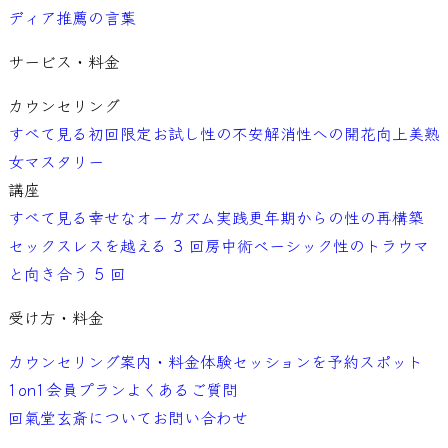
ディア
推薦の言葉
サービス・料金
カウンセリング
すべて見る
初回限定お試し
性の不安解消
性への開花向上
美熟
女マスタリー
講座
すべて見る
幸せなオーガズム実践
更年期からの性の再構築
セックスレスを越える 3 回
房中術ベーシック
性のトラウマ
と向き合う 5 回
受け方・料金
カウンセリング案内・料金
体験セッションを予約
スポット
1on1
会員プラン
よくあるご質問
回氣堂玄斎について
お問い合わせ