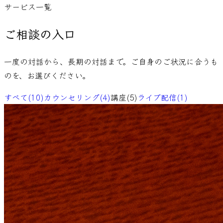
サービス一覧
ご相談の入口
一度の対話から、長期の対話まで。ご自身のご状況に合うも
のを、お選びください。
すべて
(
10
)
カウンセリング
(
4
)
講座
(
5
)
ライブ配信
(
1
)