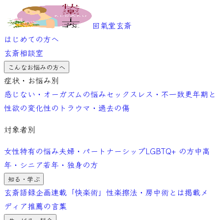
回氣堂玄斎
はじめての方へ
玄斎相談室
こんなお悩みの方へ
症状・お悩み別
感じない・オーガズムの悩み
セックスレス・不一致
更年期と
性欲の変化
性のトラウマ・過去の傷
対象者別
女性特有の悩み
夫婦・パートナーシップ
LGBTQ+ の方
中高
年・シニア
若年・独身の方
知る・学ぶ
玄斎語録
企画連載「快楽術」
性楽擦法・房中術とは
掲載メ
ディア
推薦の言葉