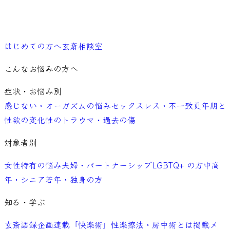
ご予約
はじめての方へ
玄斎相談室
こんなお悩みの方へ
症状・お悩み別
感じない・オーガズムの悩み
セックスレス・不一致
更年期と
性欲の変化
性のトラウマ・過去の傷
対象者別
女性特有の悩み
夫婦・パートナーシップ
LGBTQ+ の方
中高
年・シニア
若年・独身の方
知る・学ぶ
玄斎語録
企画連載「快楽術」
性楽擦法・房中術とは
掲載メ