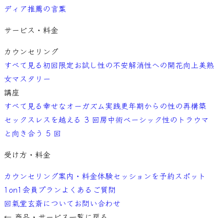
ディア
推薦の言葉
サービス・料金
カウンセリング
すべて見る
初回限定お試し
性の不安解消
性への開花向上
美熟
女マスタリー
講座
すべて見る
幸せなオーガズム実践
更年期からの性の再構築
セックスレスを越える 3 回
房中術ベーシック
性のトラウマ
と向き合う 5 回
受け方・料金
カウンセリング案内・料金
体験セッションを予約
スポット
1on1
会員プラン
よくあるご質問
回氣堂玄斎について
お問い合わせ
← 商品・サービス一覧に戻る