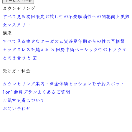
サービス・料金
カウンセリング
すべて見る
初回限定お試し
性の不安解消
性への開花向上
美熟
女マスタリー
講座
すべて見る
幸せなオーガズム実践
更年期からの性の再構築
セックスレスを越える 3 回
房中術ベーシック
性のトラウマ
と向き合う 5 回
受け方・料金
カウンセリング案内・料金
体験セッションを予約
スポット
1on1
会員プラン
よくあるご質問
回氣堂玄斎について
お問い合わせ