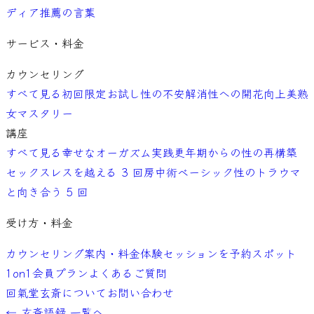
ディア
推薦の言葉
サービス・料金
カウンセリング
すべて見る
初回限定お試し
性の不安解消
性への開花向上
美熟
女マスタリー
講座
すべて見る
幸せなオーガズム実践
更年期からの性の再構築
セックスレスを越える 3 回
房中術ベーシック
性のトラウマ
と向き合う 5 回
受け方・料金
カウンセリング案内・料金
体験セッションを予約
スポット
1on1
会員プラン
よくあるご質問
回氣堂玄斎について
お問い合わせ
←
玄斎語録 一覧へ