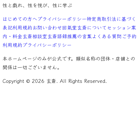
性と戯れ、性を悦び、性に学ぶ
はじめての方へ
プライバシーポリシー
特定商取引法に基づく
表記
利用規約
お問い合わせ
回氣堂玄斎について
セッション案
内・料金
玄斎相談室
玄斎語録
推薦の言葉
よくある質問
ご予約
利用規約
プライバシーポリシー
本ホームページのみが公式です。類似名称の団体・店舗との
関係は一切ございません。
Copyright ©
2026
玄斎. All Rights Reserved.