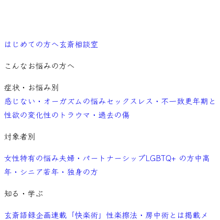
ご予約
はじめての方へ
玄斎相談室
こんなお悩みの方へ
症状・お悩み別
感じない・オーガズムの悩み
セックスレス・不一致
更年期と
性欲の変化
性のトラウマ・過去の傷
対象者別
女性特有の悩み
夫婦・パートナーシップ
LGBTQ+ の方
中高
年・シニア
若年・独身の方
知る・学ぶ
玄斎語録
企画連載「快楽術」
性楽擦法・房中術とは
掲載メ