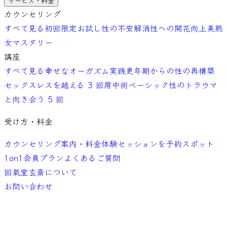
サービス・料金
カウンセリング
すべて見る
初回限定お試し
性の不安解消
性への開花向上
美熟
女マスタリー
講座
すべて見る
幸せなオーガズム実践
更年期からの性の再構築
セックスレスを越える 3 回
房中術ベーシック
性のトラウマ
と向き合う 5 回
受け方・料金
カウンセリング案内・料金
体験セッションを予約
スポット
1on1
会員プラン
よくあるご質問
回氣堂玄斎について
お問い合わせ