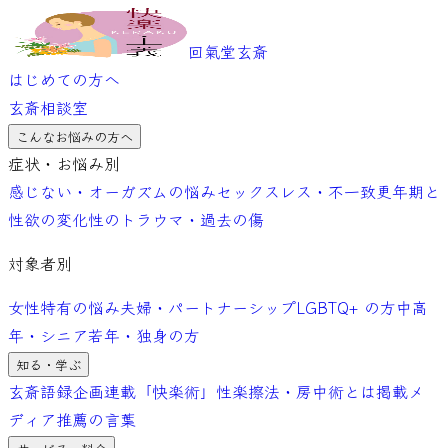
回氣堂玄斎
はじめての方へ
玄斎相談室
こんなお悩みの方へ
症状・お悩み別
感じない・オーガズムの悩み
セックスレス・不一致
更年期と
性欲の変化
性のトラウマ・過去の傷
対象者別
女性特有の悩み
夫婦・パートナーシップ
LGBTQ+ の方
中高
年・シニア
若年・独身の方
知る・学ぶ
玄斎語録
企画連載「快楽術」
性楽擦法・房中術とは
掲載メ
ディア
推薦の言葉