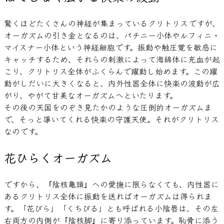
驚くほどたくさんの神経が集まっているクリトリスですが、
オーガズムの引き金となるのは、パチニー小体やルフィニ・
マイスナー小体という神経細胞です。振動や触圧覚を敏感に
キャッチするため、それらの刺激によって海綿体に充血が起
こり、クリトリス全体がふくらんで躍動し始めます。この躍
動がしだいに大きくなると、内外性器全体に快楽の波動が広
がり、やがて甘美なオーガズムへといたります。
その後の天国をのぞき見たかのような圧倒的オーガズムま
で、そっと導いてくれる快楽の守護天使。それがクリトリス
なのです。
花ひらくオーガズム
ですから、『陰核亀頭』への愛撫に限らなくても、内性器に
あるクリトリス全体に振動を送ればオーガズムは得られま
す。「花びら」「くちびる」とも呼ばれる小陰唇は、その左
右両方の内側が『陰核脚』に寄り添っています。恥骨に添う