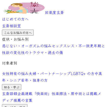
回氣堂玄斎
はじめての方へ
玄斎相談室
こんなお悩みの方へ
症状・お悩み別
感じない・オーガズムの悩み
セックスレス・不一致
更年期と
性欲の変化
性のトラウマ・過去の傷
対象者別
女性特有の悩み
夫婦・パートナーシップ
LGBTQ+ の方
中高
年・シニア
若年・独身の方
知る・学ぶ
玄斎語録
企画連載「快楽術」
性楽擦法・房中術とは
掲載メ
ディア
推薦の言葉