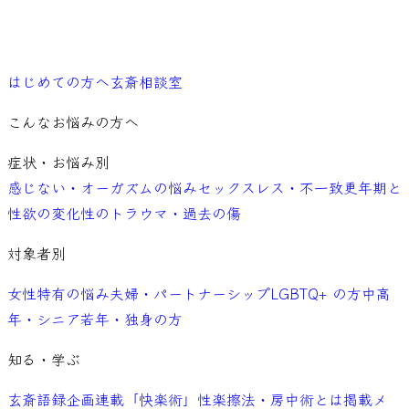
ご予約
はじめての方へ
玄斎相談室
こんなお悩みの方へ
症状・お悩み別
感じない・オーガズムの悩み
セックスレス・不一致
更年期と
性欲の変化
性のトラウマ・過去の傷
対象者別
女性特有の悩み
夫婦・パートナーシップ
LGBTQ+ の方
中高
年・シニア
若年・独身の方
知る・学ぶ
玄斎語録
企画連載「快楽術」
性楽擦法・房中術とは
掲載メ