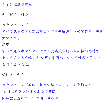
ディア
推薦の言葉
サービス・料金
カウンセリング
すべて見る
初回限定お試し
性の不安解消
性への開花向上
美熟
女マスタリー
講座
すべて見る
幸せなオーガズム実践
更年期からの性の再構築
セックスレスを越える 3 回
房中術ベーシック
性のトラウマ
と向き合う 5 回
受け方・料金
カウンセリング案内・料金
体験セッションを予約
スポット
1on1
会員プラン
よくあるご質問
回氣堂玄斎について
お問い合わせ