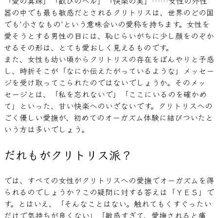
「愛の真珠」「歓びのべル」「快楽の実」……女性の外性
器の中でも最も敏感だとされるクリトリスは、世界のどの国
でも'小さなもの'という意味合いの愛称を持ちます。女性を
愛そうとする男性の目には、恥じらいがちに少し顔をのぞか
せるその形は、とても愛おしく見えるものです。
また、女性も幼い頃からクリトリスの存在をぼんやりと予感
し、時折そこが「なにか伝えたがっているような」メッセー
ジを受け取ってこられたのではないでしょうか。そのメッ
セージとは、「私を忘れないで」「ここにいるのを確かめ
て」といった、甘い快楽へのいざないです。クリトリスへの
ごく優しい愛撫が、初めてのオーガズム体験に結びついたと
いう方は多いでしょう。
だれもがクリトリス派？
では、すべての女性がクリトリスへの愛撫でオーガズムを得
られるのでしょうか？この疑問に対する答えは「ＹＥＳ」で
す。とはいえ、「そんなことはない。触れてもくすぐったい
だけで気持ちが良くない」「敏感すぎて、愛撫されると痛