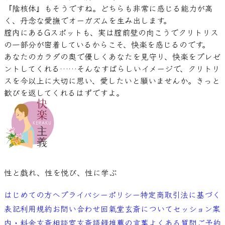
『陰核体』もそうですね。どちらも非常に感じる能力が高
く、丹念な愛撫でオーガズムを生み出します。
膣内にあるGスポットも、実は膣前壁の向こうでクリトリス
の一部分が密着しているからこそ、快楽を感じるのです。
あなたのカラダの奥で優しくあなたを見守り、快楽をプレゼ
ントしてくれる……そんなすばらしいイメージで、クリトリ
スを今以上に大切に思い、愛したいと願いませんか。きっと
歓びを返してくれるはずですよ。
性と戯れ、性を悦び、性に学ぶ
はじめての方へ
プライバシーポリシー
特定商取引法に基づく
表記
利用規約
お問い合わせ
回氣堂玄斎について
セッション案
内・料金
玄斎相談室
玄斎語録
推薦の言葉
よくある質問
ご予約