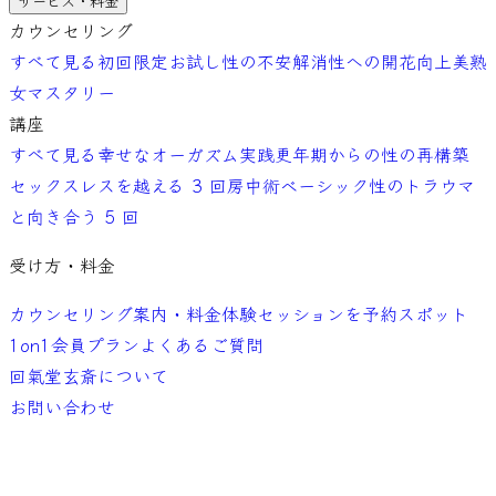
サービス・料金
カウンセリング
すべて見る
初回限定お試し
性の不安解消
性への開花向上
美熟
女マスタリー
講座
すべて見る
幸せなオーガズム実践
更年期からの性の再構築
セックスレスを越える 3 回
房中術ベーシック
性のトラウマ
と向き合う 5 回
受け方・料金
カウンセリング案内・料金
体験セッションを予約
スポット
1on1
会員プラン
よくあるご質問
回氣堂玄斎について
お問い合わせ