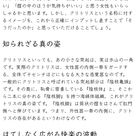
い」「膣の中のほうが気持ちがいい」と思う女性もいらっ
しゃるかと思います。しかし、クリトリスという名称に対す
るイメージを、これから正確にインプットし直すことで「そ
うだったのか」と思っていただけることでしょう。
知られざる真の姿
クリトリスといっても、あの小さな突起は、実は氷山の一角
です。実際のクリトリスは、女性器の内側一帯をガードす
る、全体で十センチほどにもなる大きな感覚器なのです。
一般的にクリトリスと呼ばれている突起部分は『陰核亀頭』
です。その奥に、恥骨に密着している『陰核体』と、そこか
ら二本に分かれる『陰核脚』を持つ海綿体組織、これがクリ
トリスの真の姿です。『陰核脚』は筒状の膣をはさんで肛門
側へと伸びています。つまり、外性器一帯の内側に、クリト
リスの存在があるというわけなのです。
はてしなく広がる快楽の波動