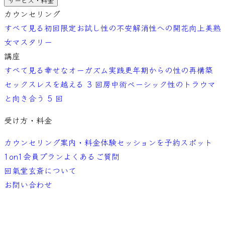
サービス・料金
カウンセリング
すべて見る
初回限定お試し
性の不安解消
性への開花向上
美熟
女マスタリー
講座
すべて見る
幸せなオーガズム実践
更年期からの性の再構築
セックスレスを越える 3 回
房中術ベーシック
性のトラウマ
と向き合う 5 回
受け方・料金
カウンセリング案内・料金
体験セッションを予約
スポット
1on1
会員プラン
よくあるご質問
回氣堂玄斎について
お問い合わせ