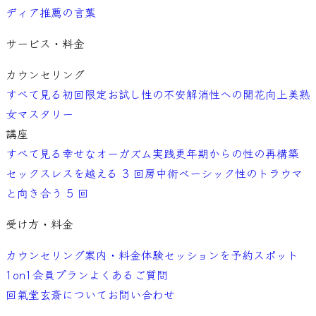
ディア
推薦の言葉
サービス・料金
カウンセリング
すべて見る
初回限定お試し
性の不安解消
性への開花向上
美熟
女マスタリー
講座
すべて見る
幸せなオーガズム実践
更年期からの性の再構築
セックスレスを越える 3 回
房中術ベーシック
性のトラウマ
と向き合う 5 回
受け方・料金
カウンセリング案内・料金
体験セッションを予約
スポット
1on1
会員プラン
よくあるご質問
回氣堂玄斎について
お問い合わせ