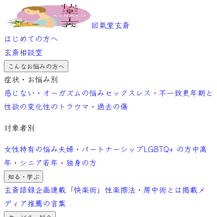
回氣堂玄斎
はじめての方へ
玄斎相談室
こんなお悩みの方へ
症状・お悩み別
感じない・オーガズムの悩み
セックスレス・不一致
更年期と
性欲の変化
性のトラウマ・過去の傷
対象者別
女性特有の悩み
夫婦・パートナーシップ
LGBTQ+ の方
中高
年・シニア
若年・独身の方
知る・学ぶ
玄斎語録
企画連載「快楽術」
性楽擦法・房中術とは
掲載メ
ディア
推薦の言葉