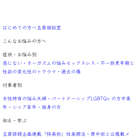
ご予約
はじめての方へ
玄斎相談室
こんなお悩みの方へ
症状・お悩み別
感じない・オーガズムの悩み
セックスレス・不一致
更年期と
性欲の変化
性のトラウマ・過去の傷
対象者別
女性特有の悩み
夫婦・パートナーシップ
LGBTQ+ の方
中高
年・シニア
若年・独身の方
知る・学ぶ
玄斎語録
企画連載「快楽術」
性楽擦法・房中術とは
掲載メ