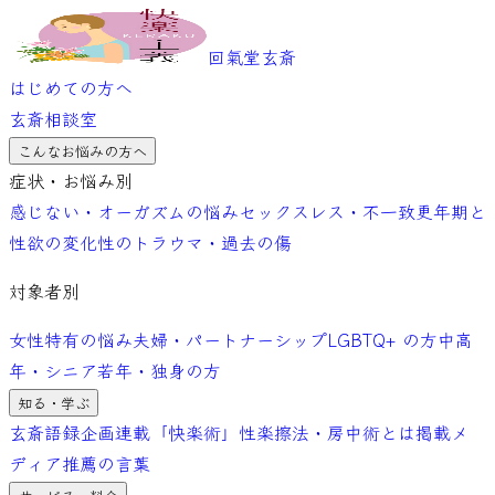
回氣堂玄斎
はじめての方へ
玄斎相談室
こんなお悩みの方へ
症状・お悩み別
感じない・オーガズムの悩み
セックスレス・不一致
更年期と
性欲の変化
性のトラウマ・過去の傷
対象者別
女性特有の悩み
夫婦・パートナーシップ
LGBTQ+ の方
中高
年・シニア
若年・独身の方
知る・学ぶ
玄斎語録
企画連載「快楽術」
性楽擦法・房中術とは
掲載メ
ディア
推薦の言葉