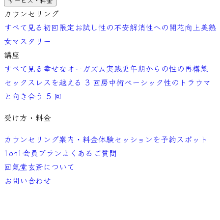
サービス・料金
カウンセリング
すべて見る
初回限定お試し
性の不安解消
性への開花向上
美熟
女マスタリー
講座
すべて見る
幸せなオーガズム実践
更年期からの性の再構築
セックスレスを越える 3 回
房中術ベーシック
性のトラウマ
と向き合う 5 回
受け方・料金
カウンセリング案内・料金
体験セッションを予約
スポット
1on1
会員プラン
よくあるご質問
回氣堂玄斎について
お問い合わせ