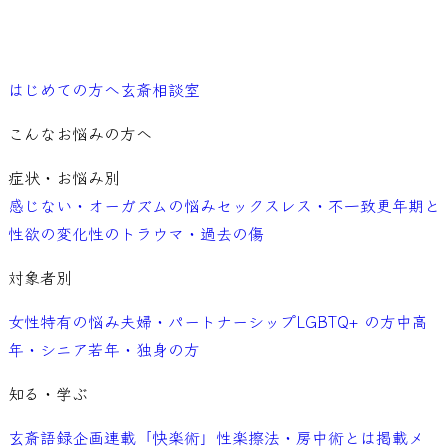
ご予約
はじめての方へ
玄斎相談室
こんなお悩みの方へ
症状・お悩み別
感じない・オーガズムの悩み
セックスレス・不一致
更年期と
性欲の変化
性のトラウマ・過去の傷
対象者別
女性特有の悩み
夫婦・パートナーシップ
LGBTQ+ の方
中高
年・シニア
若年・独身の方
知る・学ぶ
玄斎語録
企画連載「快楽術」
性楽擦法・房中術とは
掲載メ