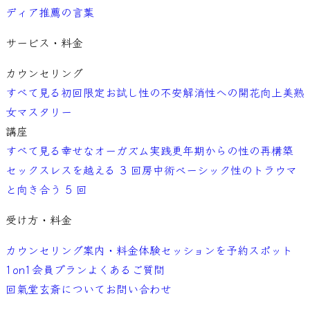
ディア
推薦の言葉
サービス・料金
カウンセリング
すべて見る
初回限定お試し
性の不安解消
性への開花向上
美熟
女マスタリー
講座
すべて見る
幸せなオーガズム実践
更年期からの性の再構築
セックスレスを越える 3 回
房中術ベーシック
性のトラウマ
と向き合う 5 回
受け方・料金
カウンセリング案内・料金
体験セッションを予約
スポット
1on1
会員プラン
よくあるご質問
回氣堂玄斎について
お問い合わせ