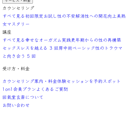
サービス・料金
カウンセリング
すべて見る
初回限定お試し
性の不安解消
性への開花向上
美熟
女マスタリー
講座
すべて見る
幸せなオーガズム実践
更年期からの性の再構築
セックスレスを越える 3 回
房中術ベーシック
性のトラウマ
と向き合う 5 回
受け方・料金
カウンセリング案内・料金
体験セッションを予約
スポット
1on1
会員プラン
よくあるご質問
回氣堂玄斎について
お問い合わせ