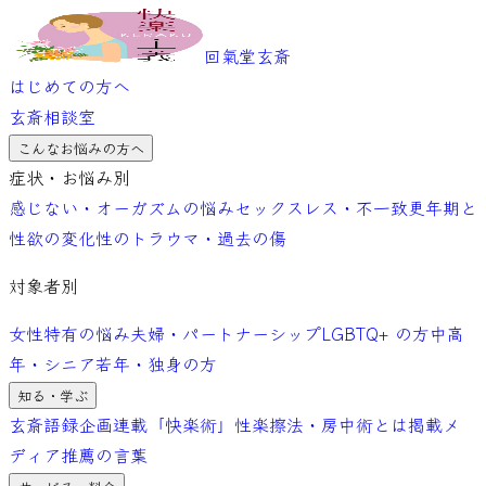
回氣堂玄斎
はじめての方へ
玄斎相談室
こんなお悩みの方へ
症状・お悩み別
感じない・オーガズムの悩み
セックスレス・不一致
更年期と
性欲の変化
性のトラウマ・過去の傷
対象者別
女性特有の悩み
夫婦・パートナーシップ
LGBTQ+ の方
中高
年・シニア
若年・独身の方
知る・学ぶ
玄斎語録
企画連載「快楽術」
性楽擦法・房中術とは
掲載メ
ディア
推薦の言葉