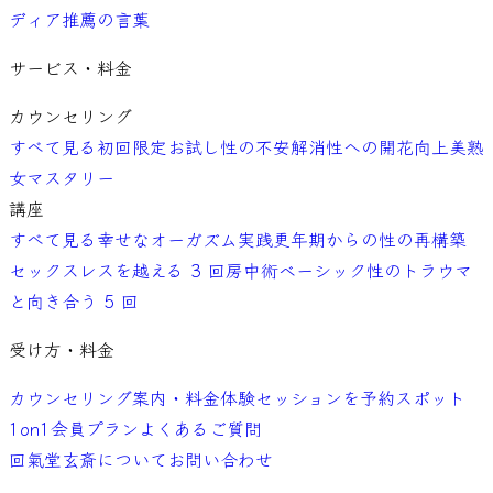
ディア
推薦の言葉
サービス・料金
カウンセリング
すべて見る
初回限定お試し
性の不安解消
性への開花向上
美熟
女マスタリー
講座
すべて見る
幸せなオーガズム実践
更年期からの性の再構築
セックスレスを越える 3 回
房中術ベーシック
性のトラウマ
と向き合う 5 回
受け方・料金
カウンセリング案内・料金
体験セッションを予約
スポット
1on1
会員プラン
よくあるご質問
回氣堂玄斎について
お問い合わせ