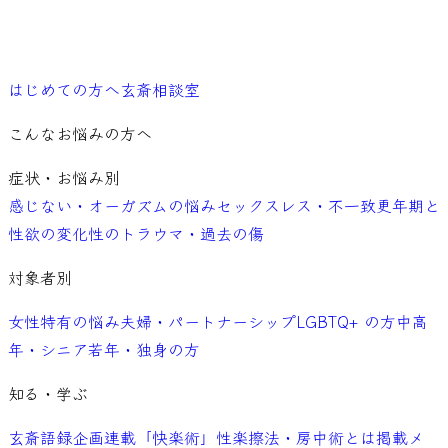
ご予約
はじめての方へ
玄斎相談室
こんなお悩みの方へ
症状・お悩み別
感じない・オーガズムの悩み
セックスレス・不一致
更年期と
性欲の変化
性のトラウマ・過去の傷
対象者別
女性特有の悩み
夫婦・パートナーシップ
LGBTQ+ の方
中高
年・シニア
若年・独身の方
知る・学ぶ
玄斎語録
企画連載「快楽術」
性楽擦法・房中術とは
掲載メ