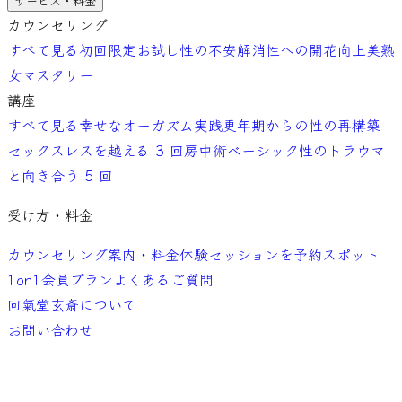
サービス・料金
カウンセリング
すべて見る
初回限定お試し
性の不安解消
性への開花向上
美熟
女マスタリー
講座
すべて見る
幸せなオーガズム実践
更年期からの性の再構築
セックスレスを越える 3 回
房中術ベーシック
性のトラウマ
と向き合う 5 回
受け方・料金
カウンセリング案内・料金
体験セッションを予約
スポット
1on1
会員プラン
よくあるご質問
回氣堂玄斎について
お問い合わせ