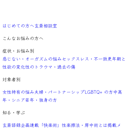
ご予約
はじめての方へ
玄斎相談室
こんなお悩みの方へ
症状・お悩み別
感じない・オーガズムの悩み
セックスレス・不一致
更年期と
性欲の変化
性のトラウマ・過去の傷
対象者別
女性特有の悩み
夫婦・パートナーシップ
LGBTQ+ の方
中高
年・シニア
若年・独身の方
知る・学ぶ
玄斎語録
企画連載「快楽術」
性楽擦法・房中術とは
掲載メ