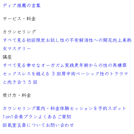
ディア
推薦の言葉
サービス・料金
カウンセリング
すべて見る
初回限定お試し
性の不安解消
性への開花向上
美熟
女マスタリー
講座
すべて見る
幸せなオーガズム実践
更年期からの性の再構築
セックスレスを越える 3 回
房中術ベーシック
性のトラウマ
と向き合う 5 回
受け方・料金
カウンセリング案内・料金
体験セッションを予約
スポット
1on1
会員プラン
よくあるご質問
回氣堂玄斎について
お問い合わせ