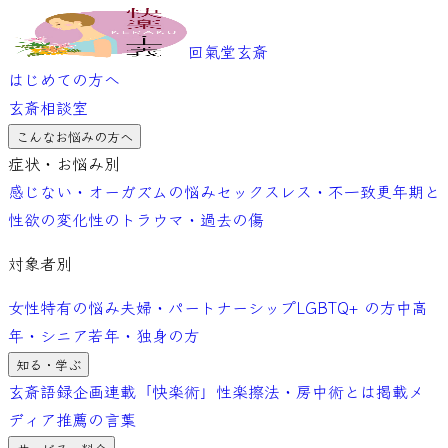
回氣堂玄斎
はじめての方へ
玄斎相談室
こんなお悩みの方へ
症状・お悩み別
感じない・オーガズムの悩み
セックスレス・不一致
更年期と
性欲の変化
性のトラウマ・過去の傷
対象者別
女性特有の悩み
夫婦・パートナーシップ
LGBTQ+ の方
中高
年・シニア
若年・独身の方
知る・学ぶ
玄斎語録
企画連載「快楽術」
性楽擦法・房中術とは
掲載メ
ディア
推薦の言葉