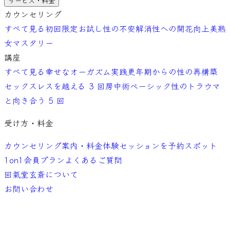
サービス・料金
カウンセリング
すべて見る
初回限定お試し
性の不安解消
性への開花向上
美熟
女マスタリー
講座
すべて見る
幸せなオーガズム実践
更年期からの性の再構築
セックスレスを越える 3 回
房中術ベーシック
性のトラウマ
と向き合う 5 回
受け方・料金
カウンセリング案内・料金
体験セッションを予約
スポット
1on1
会員プラン
よくあるご質問
回氣堂玄斎について
お問い合わせ