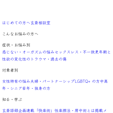
ご予約
はじめての方へ
玄斎相談室
こんなお悩みの方へ
症状・お悩み別
感じない・オーガズムの悩み
セックスレス・不一致
更年期と
性欲の変化
性のトラウマ・過去の傷
対象者別
女性特有の悩み
夫婦・パートナーシップ
LGBTQ+ の方
中高
年・シニア
若年・独身の方
知る・学ぶ
玄斎語録
企画連載「快楽術」
性楽擦法・房中術とは
掲載メ