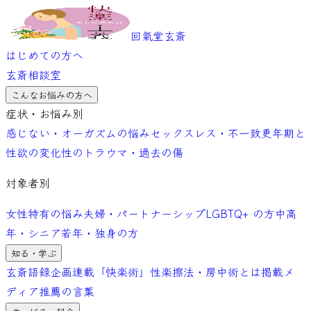
回氣堂玄斎
はじめての方へ
玄斎相談室
こんなお悩みの方へ
症状・お悩み別
感じない・オーガズムの悩み
セックスレス・不一致
更年期と
性欲の変化
性のトラウマ・過去の傷
対象者別
女性特有の悩み
夫婦・パートナーシップ
LGBTQ+ の方
中高
年・シニア
若年・独身の方
知る・学ぶ
玄斎語録
企画連載「快楽術」
性楽擦法・房中術とは
掲載メ
ディア
推薦の言葉