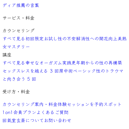
ディア
推薦の言葉
サービス・料金
カウンセリング
すべて見る
初回限定お試し
性の不安解消
性への開花向上
美熟
女マスタリー
講座
すべて見る
幸せなオーガズム実践
更年期からの性の再構築
セックスレスを越える 3 回
房中術ベーシック
性のトラウマ
と向き合う 5 回
受け方・料金
カウンセリング案内・料金
体験セッションを予約
スポット
1on1
会員プラン
よくあるご質問
回氣堂玄斎について
お問い合わせ