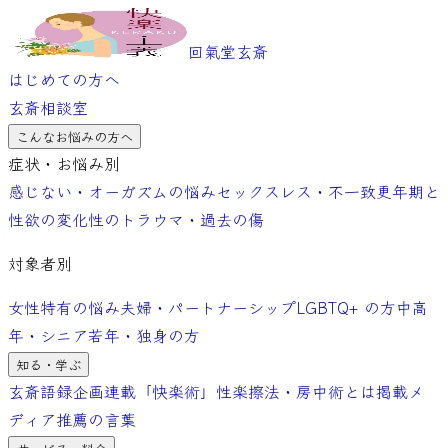
回氣堂玄斎
はじめての方へ
玄斎相談室
こんなお悩みの方へ
症状・お悩み別
感じない・オーガズムの悩み
セックスレス・不一致
更年期と
性欲の変化
性のトラウマ・過去の傷
対象者別
女性特有の悩み
夫婦・パートナーシップ
LGBTQ+ の方
中高
年・シニア
若年・独身の方
知る・学ぶ
玄斎語録
企画連載「快楽術」
性楽擦法・房中術とは
掲載メ
ディア
推薦の言葉