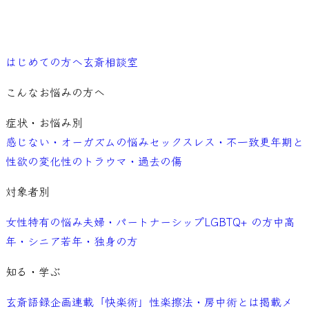
ご予約
はじめての方へ
玄斎相談室
こんなお悩みの方へ
症状・お悩み別
感じない・オーガズムの悩み
セックスレス・不一致
更年期と
性欲の変化
性のトラウマ・過去の傷
対象者別
女性特有の悩み
夫婦・パートナーシップ
LGBTQ+ の方
中高
年・シニア
若年・独身の方
知る・学ぶ
玄斎語録
企画連載「快楽術」
性楽擦法・房中術とは
掲載メ