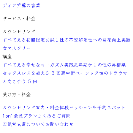
ディア
推薦の言葉
サービス・料金
カウンセリング
すべて見る
初回限定お試し
性の不安解消
性への開花向上
美熟
女マスタリー
講座
すべて見る
幸せなオーガズム実践
更年期からの性の再構築
セックスレスを越える 3 回
房中術ベーシック
性のトラウマ
と向き合う 5 回
受け方・料金
カウンセリング案内・料金
体験セッションを予約
スポット
1on1
会員プラン
よくあるご質問
回氣堂玄斎について
お問い合わせ