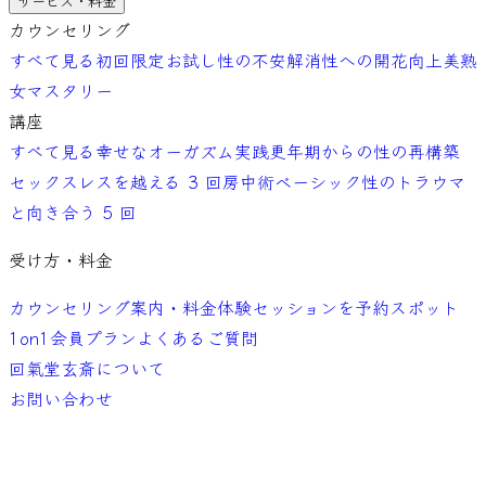
サービス・料金
カウンセリング
すべて見る
初回限定お試し
性の不安解消
性への開花向上
美熟
女マスタリー
講座
すべて見る
幸せなオーガズム実践
更年期からの性の再構築
セックスレスを越える 3 回
房中術ベーシック
性のトラウマ
と向き合う 5 回
受け方・料金
カウンセリング案内・料金
体験セッションを予約
スポット
1on1
会員プラン
よくあるご質問
回氣堂玄斎について
お問い合わせ