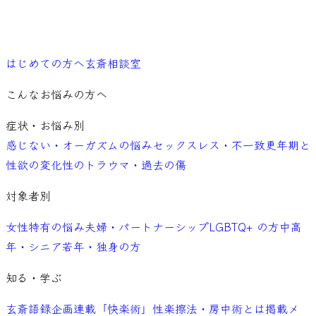
ご予約
はじめての方へ
玄斎相談室
こんなお悩みの方へ
症状・お悩み別
感じない・オーガズムの悩み
セックスレス・不一致
更年期と
性欲の変化
性のトラウマ・過去の傷
対象者別
女性特有の悩み
夫婦・パートナーシップ
LGBTQ+ の方
中高
年・シニア
若年・独身の方
知る・学ぶ
玄斎語録
企画連載「快楽術」
性楽擦法・房中術とは
掲載メ