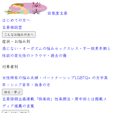
回氣堂玄斎
はじめての方へ
玄斎相談室
こんなお悩みの方へ
症状・お悩み別
感じない・オーガズムの悩み
セックスレス・不一致
更年期と
性欲の変化
性のトラウマ・過去の傷
対象者別
女性特有の悩み
夫婦・パートナーシップ
LGBTQ+ の方
中高
年・シニア
若年・独身の方
知る・学ぶ
玄斎語録
企画連載「快楽術」
性楽擦法・房中術とは
掲載メ
ディア
推薦の言葉