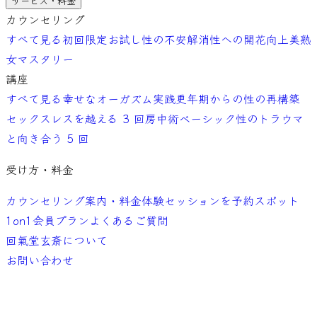
サービス・料金
カウンセリング
すべて見る
初回限定お試し
性の不安解消
性への開花向上
美熟
女マスタリー
講座
すべて見る
幸せなオーガズム実践
更年期からの性の再構築
セックスレスを越える 3 回
房中術ベーシック
性のトラウマ
と向き合う 5 回
受け方・料金
カウンセリング案内・料金
体験セッションを予約
スポット
1on1
会員プラン
よくあるご質問
回氣堂玄斎について
お問い合わせ