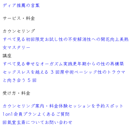
ディア
推薦の言葉
サービス・料金
カウンセリング
すべて見る
初回限定お試し
性の不安解消
性への開花向上
美熟
女マスタリー
講座
すべて見る
幸せなオーガズム実践
更年期からの性の再構築
セックスレスを越える 3 回
房中術ベーシック
性のトラウマ
と向き合う 5 回
受け方・料金
カウンセリング案内・料金
体験セッションを予約
スポット
1on1
会員プラン
よくあるご質問
回氣堂玄斎について
お問い合わせ