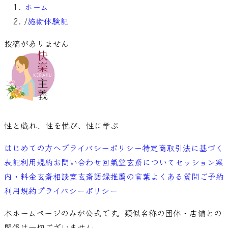
ホーム
/
施術体験記
投稿がありません
性と戯れ、性を悦び、性に学ぶ
はじめての方へ
プライバシーポリシー
特定商取引法に基づく
表記
利用規約
お問い合わせ
回氣堂玄斎について
セッション案
内・料金
玄斎相談室
玄斎語録
推薦の言葉
よくある質問
ご予約
利用規約
プライバシーポリシー
本ホームページのみが公式です。類似名称の団体・店舗との
関係は一切ございません。