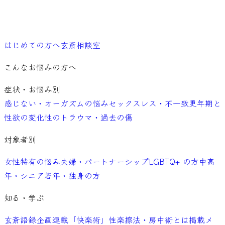
ご予約
はじめての方へ
玄斎相談室
こんなお悩みの方へ
症状・お悩み別
感じない・オーガズムの悩み
セックスレス・不一致
更年期と
性欲の変化
性のトラウマ・過去の傷
対象者別
女性特有の悩み
夫婦・パートナーシップ
LGBTQ+ の方
中高
年・シニア
若年・独身の方
知る・学ぶ
玄斎語録
企画連載「快楽術」
性楽擦法・房中術とは
掲載メ