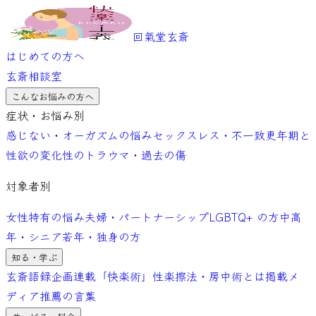
回氣堂玄斎
はじめての方へ
玄斎相談室
こんなお悩みの方へ
症状・お悩み別
感じない・オーガズムの悩み
セックスレス・不一致
更年期と
性欲の変化
性のトラウマ・過去の傷
対象者別
女性特有の悩み
夫婦・パートナーシップ
LGBTQ+ の方
中高
年・シニア
若年・独身の方
知る・学ぶ
玄斎語録
企画連載「快楽術」
性楽擦法・房中術とは
掲載メ
ディア
推薦の言葉