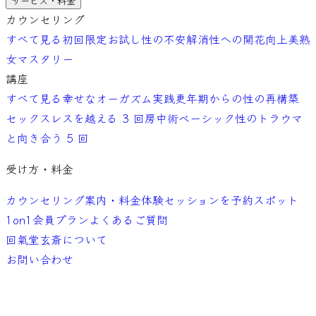
サービス・料金
カウンセリング
すべて見る
初回限定お試し
性の不安解消
性への開花向上
美熟
女マスタリー
講座
すべて見る
幸せなオーガズム実践
更年期からの性の再構築
セックスレスを越える 3 回
房中術ベーシック
性のトラウマ
と向き合う 5 回
受け方・料金
カウンセリング案内・料金
体験セッションを予約
スポット
1on1
会員プラン
よくあるご質問
回氣堂玄斎について
お問い合わせ