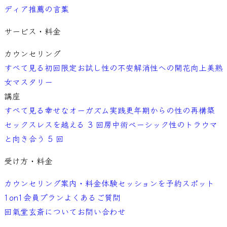
ディア
推薦の言葉
サービス・料金
カウンセリング
すべて見る
初回限定お試し
性の不安解消
性への開花向上
美熟
女マスタリー
講座
すべて見る
幸せなオーガズム実践
更年期からの性の再構築
セックスレスを越える 3 回
房中術ベーシック
性のトラウマ
と向き合う 5 回
受け方・料金
カウンセリング案内・料金
体験セッションを予約
スポット
1on1
会員プラン
よくあるご質問
回氣堂玄斎について
お問い合わせ